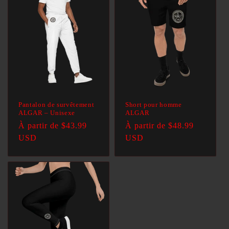
t
i
o
n
:
Pantalon de survêtement
Short pour homme
ALGAR – Unisexe
ALGAR
Prix
À partir de $43.99
Prix
À partir de $48.99
habituel
USD
habituel
USD