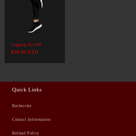
Legging ALGAR
Prix
$39.99 USD
habituel
Quick Links
Recherche
Contact Information
Refund Policy