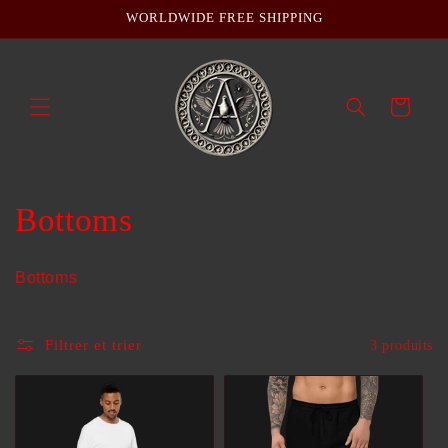
Ignorer et
WORLDWIDE FREE SHIPPING
passer au
contenu
Panier
C
Bottoms
o
Bottoms
l
l
Filtrer et trier
3 produits
e
c